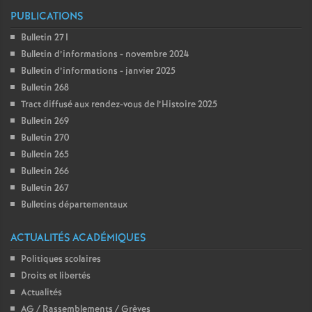
PUBLICATIONS
o
Bulletin 271
Bulletin d’informations - novembre 2024
u
Bulletin d’informations - janvier 2025
Bulletin 268
r
Tract diffusé aux rendez-vous de l’Histoire 2025
Bulletin 269
s
Bulletin 270
Bulletin 265
Bulletin 266
Bulletin 267
Bulletins départementaux
ACTUALITÉS ACADÉMIQUES
Politiques scolaires
Droits et libertés
Actualités
AG / Rassemblements / Grèves