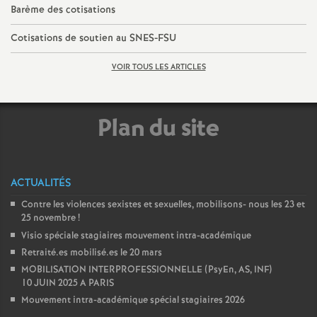
Barème des cotisations
é
Cotisations de soutien au SNES-FSU
O
VOIR TOUS LES ARTICLES
r
Plan du site
l
é
ACTUALITÉS
a
Contre les violences sexistes et sexuelles, mobilisons- nous les 23 et
25 novembre
!
n
Visio spéciale stagiaires mouvement intra-académique
Retraité.es mobilisé.es le 20 mars
s
MOBILISATION INTERPROFESSIONNELLE (PsyEn, AS, INF)
10 JUIN 2025 A PARIS
Mouvement intra-académique spécial stagiaires 2026
T