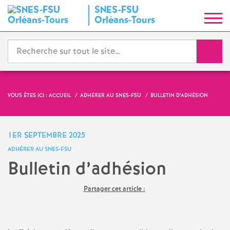
SNES-FSU
S
Orléans-Tours
y
Reche
n
d
VOUS ÊTES ICI :
ACCUEIL
ADHÉRER AU SNES-FSU
BULLETIN D’ADHÉSION
i
1ER SEPTEMBRE 2025
c
ADHÉRER AU SNES-FSU
Bulletin d’adhésion
a
Partager cet article :
t
N