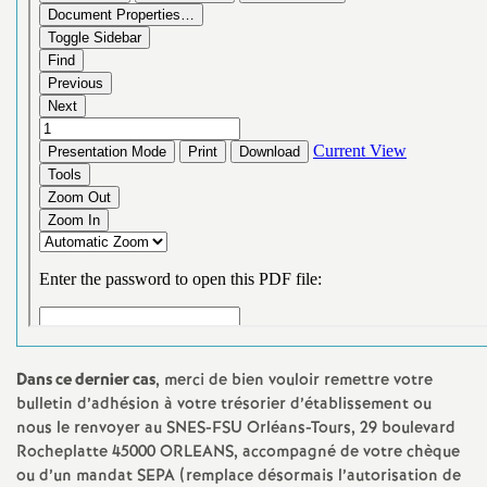
e
m
e
n
t
s
d
Dans ce dernier cas
, merci de bien vouloir remettre votre
e
bulletin d’adhésion à votre trésorier d’établissement ou
nous le renvoyer au SNES-FSU Orléans-Tours, 29 boulevard
S
Rocheplatte 45000 ORLEANS, accompagné de votre chèque
ou d’un mandat SEPA (remplace désormais l’autorisation de