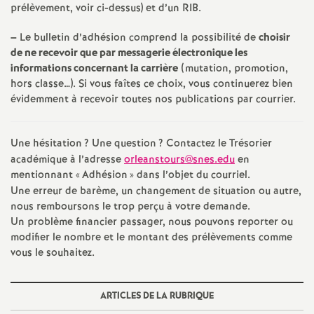
e
prélèvement, voir ci-dessus) et d’un RIB.
–
Le bulletin d’adhésion comprend la possibilité de
choisir
c
de ne recevoir que par messagerie électronique les
informations concernant la carrière
(mutation, promotion,
o
hors classe…). Si vous faîtes ce choix, vous continuerez bien
évidemment à recevoir toutes nos publications par courrier.
n
Une hésitation
? Une question
? Contactez le Trésorier
d
académique à l’adresse
orleanstours@snes.edu
en
mentionnant «
Adhésion
» dans l’objet du courriel.
d
Une erreur de barème, un changement de situation ou autre,
nous remboursons le trop perçu à votre demande.
Un problème financier passager, nous pouvons reporter ou
e
modifier le nombre et le montant des prélèvements comme
vous le souhaitez.
g
r
ARTICLES DE LA RUBRIQUE