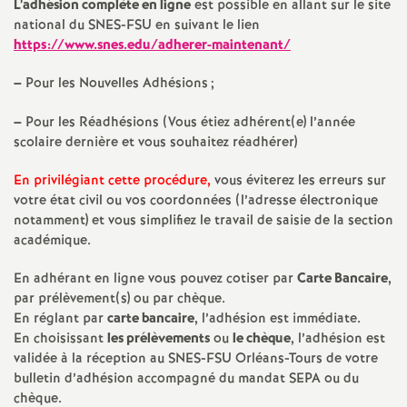
L’adhésion complète en ligne
est possible en allant sur le site
national du SNES-FSU en suivant le lien
a
https://www.snes.edu/adherer-maintenant/
t
–
Pour les Nouvelles Adhésions
;
i
–
Pour les Réadhésions (Vous étiez adhérent(e) l’année
scolaire dernière et vous souhaitez réadhérer)
o
En privilégiant cette procédure,
vous éviterez les erreurs sur
votre état civil ou vos coordonnées (l’adresse électronique
n
notamment) et vous simplifiez le travail de saisie de la section
académique.
a
En adhérant en ligne vous pouvez cotiser par
Carte Bancaire
,
par prélèvement(s) ou par chèque.
l
En réglant par
carte bancaire
, l’adhésion est immédiate.
En choisissant
les prélèvements
ou
le chèque
, l’adhésion est
d
validée à la réception au SNES-FSU Orléans-Tours de votre
bulletin d’adhésion accompagné du mandat SEPA ou du
chèque.