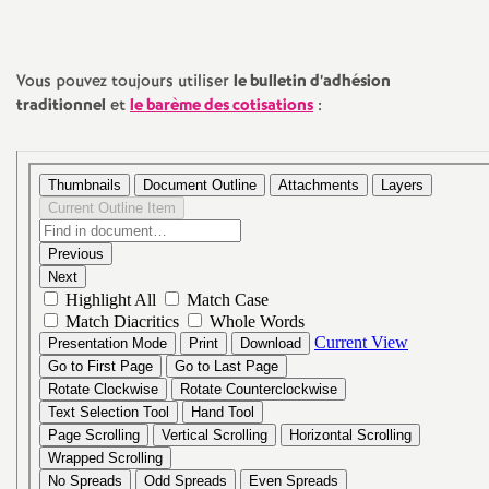
e
s
Vous pouvez toujours utiliser
le bulletin d’adhésion
E
traditionnel
et
le barème des cotisations
:
n
s
e
i
g
n