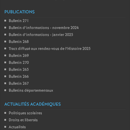
e
PUBLICATIONS
m
Bulletin 271
Bulletin d’informations - novembre 2024
e
Bulletin d’informations - janvier 2025
Bulletin 268
n
Tract diffusé aux rendez-vous de l’Histoire 2025
Bulletin 269
t
Bulletin 270
Bulletin 265
s
Bulletin 266
Bulletin 267
d
Bulletins départementaux
e
ACTUALITÉS ACADÉMIQUES
Politiques scolaires
S
Droits et libertés
Actualités