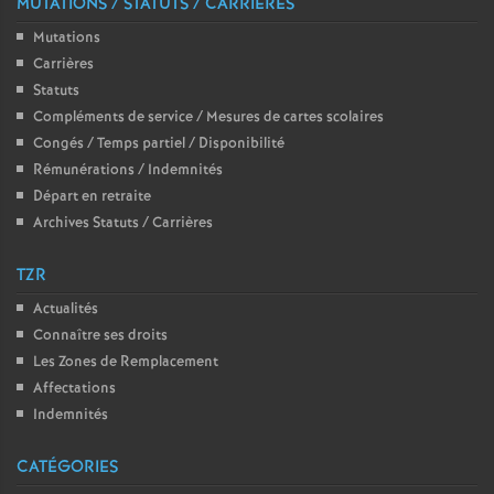
MUTATIONS / STATUTS / CARRIÈRES
é
Mutations
Carrières
O
Statuts
Compléments de service / Mesures de cartes scolaires
r
Congés / Temps partiel / Disponibilité
Rémunérations / Indemnités
l
Départ en retraite
Archives Statuts / Carrières
é
TZR
a
Actualités
Connaître ses droits
n
Les Zones de Remplacement
Affectations
Indemnités
s
CATÉGORIES
T