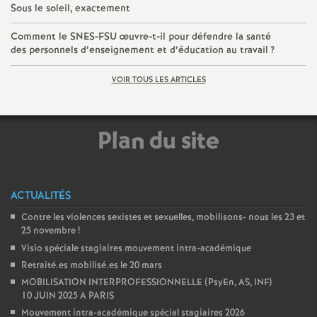
e
Sous le soleil, exactement
s
Comment le SNES-FSU œuvre-t-il pour défendre la santé
des personnels d’enseignement et d’éducation au travail
?
E
VOIR TOUS LES ARTICLES
n
Plan du site
s
e
ACTUALITÉS
i
Contre les violences sexistes et sexuelles, mobilisons- nous les 23 et
25 novembre
!
g
Visio spéciale stagiaires mouvement intra-académique
Retraité.es mobilisé.es le 20 mars
n
MOBILISATION INTERPROFESSIONNELLE (PsyEn, AS, INF)
10 JUIN 2025 A PARIS
Mouvement intra-académique spécial stagiaires 2026