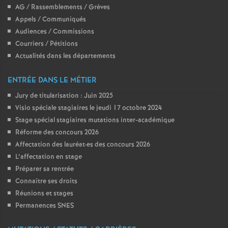
e
AG / Rassemblements / Grèves
Appels / Communiqués
c
Audiences / Commissions
Courriers / Pétitions
Actualités dans les départements
o
ENTRÉE DANS LE MÉTIER
n
Jury de titularisation : Juin 2025
Visio spéciale stagiaires le jeudi 17 octobre 2024
d
Stage spécial stagiaires mutations inter-académique
Réforme des concours 2026
d
Affectation des lauréat
·
es des concours 2026
L’affectation en stage
e
Préparer sa rentrée
Connaître ses droits
g
Réunions et stages
Permanences SNES
r