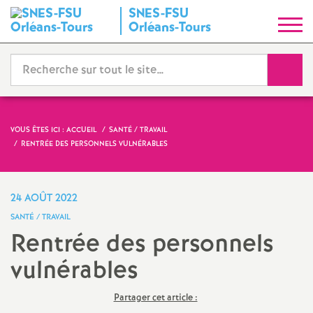
SNES-FSU
S
Orléans-Tours
y
Reche
n
d
VOUS ÊTES ICI :
ACCUEIL
SANTÉ / TRAVAIL
RENTRÉE DES PERSONNELS VULNÉRABLES
i
c
24 AOÛT 2022
SANTÉ / TRAVAIL
a
Rentrée des personnels
vulnérables
t
N
Partager cet article :