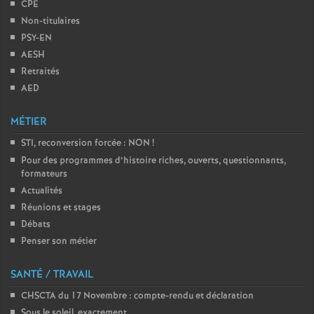
CPE
Non-titulaires
o
PSY-EN
AESH
u
Retraités
AED
r
MÉTIER
s
STI, reconversion forcée : NON
!
Pour des programmes d’histoire riches, ouverts, questionnants,
formateurs
Actualités
Réunions et stages
Débats
Penser son métier
SANTÉ / TRAVAIL
CHSCTA du 17 Novembre : compte-rendu et déclaration
Sous le soleil, exactement