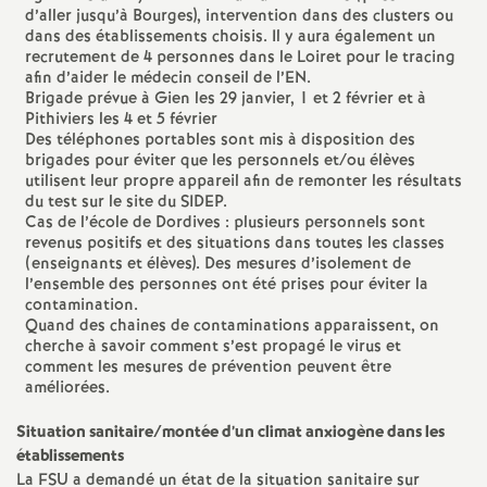
e
d’aller jusqu’à Bourges), intervention dans des clusters ou
dans des établissements choisis. Il y aura également un
recrutement de 4 personnes dans le Loiret pour le tracing
c
afin d’aider le médecin conseil de l’EN.
Brigade prévue à Gien les 29 janvier, 1 et 2 février et à
Pithiviers les 4 et 5 février
o
Des téléphones portables sont mis à disposition des
brigades pour éviter que les personnels et/ou élèves
n
utilisent leur propre appareil afin de remonter les résultats
du test sur le site du SIDEP.
Cas de l’école de Dordives : plusieurs personnels sont
d
revenus positifs et des situations dans toutes les classes
(enseignants et élèves). Des mesures d’isolement de
l’ensemble des personnes ont été prises pour éviter la
d
contamination.
Quand des chaines de contaminations apparaissent, on
e
cherche à savoir comment s’est propagé le virus et
comment les mesures de prévention peuvent être
améliorées.
g
Situation sanitaire/montée d’un climat anxiogène dans les
r
établissements
La FSU a demandé un état de la situation sanitaire sur