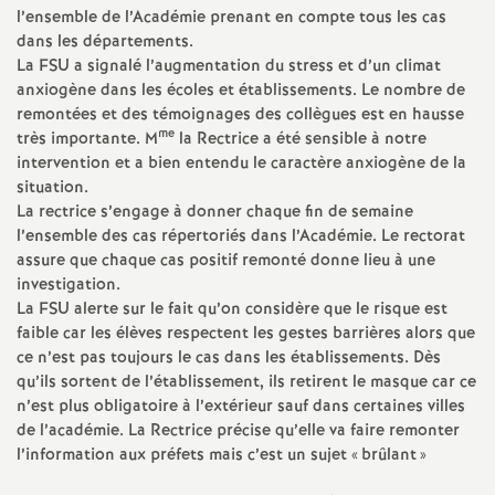
l’ensemble de l’Académie prenant en compte tous les cas
é
dans les départements.
La FSU a signalé l’augmentation du stress et d’un climat
O
anxiogène dans les écoles et établissements. Le nombre de
remontées et des témoignages des collègues est en hausse
me
r
très importante. M
la Rectrice a été sensible à notre
intervention et a bien entendu le caractère anxiogène de la
situation.
l
La rectrice s’engage à donner chaque fin de semaine
l’ensemble des cas répertoriés dans l’Académie. Le rectorat
é
assure que chaque cas positif remonté donne lieu à une
investigation.
a
La FSU alerte sur le fait qu’on considère que le risque est
faible car les élèves respectent les gestes barrières alors que
ce n’est pas toujours le cas dans les établissements. Dès
n
qu’ils sortent de l’établissement, ils retirent le masque car ce
n’est plus obligatoire à l’extérieur sauf dans certaines villes
s
de l’académie. La Rectrice précise qu’elle va faire remonter
l’information aux préfets mais c’est un sujet «
brûlant
»
T