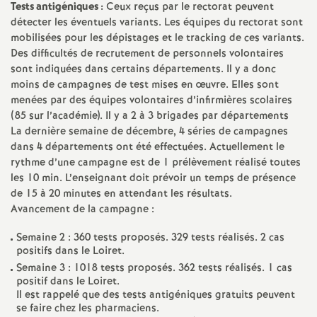
e
Tests antigéniques :
Ceux reçus par le rectorat peuvent
détecter les éventuels variants. Les équipes du rectorat sont
s
mobilisées pour les dépistages et le tracking de ces variants.
Des difficultés de recrutement de personnels volontaires
E
sont indiquées dans certains départements. Il y a donc
moins de campagnes de test mises en œuvre. Elles sont
menées par des équipes volontaires d’infirmières scolaires
n
(85 sur l’académie). Il y a 2 à 3 brigades par départements
La dernière semaine de décembre, 4 séries de campagnes
s
dans 4 départements ont été effectuées. Actuellement le
rythme d’une campagne est de 1 prélèvement réalisé toutes
e
les 10 min. L’enseignant doit prévoir un temps de présence
de 15 à 20 minutes en attendant les résultats.
i
Avancement de la campagne :
Semaine 2 : 360 tests proposés. 329 tests réalisés. 2 cas
g
positifs dans le Loiret.
Semaine 3 : 1018 tests proposés. 362 tests réalisés. 1 cas
n
positif dans le Loiret.
Il est rappelé que des tests antigéniques gratuits peuvent
se faire chez les pharmaciens.