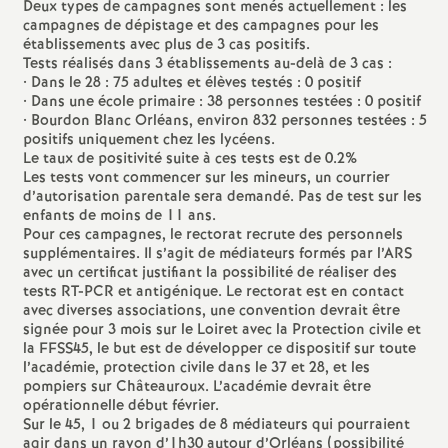
e
Deux types de campagnes sont menés actuellement : les
campagnes de dépistage et des campagnes pour les
établissements avec plus de 3 cas positifs.
m
Tests réalisés dans 3 établissements au-delà de 3 cas :
• Dans le 28 : 75 adultes et élèves testés : 0 positif
• Dans une école primaire : 38 personnes testées : 0 positif
e
• Bourdon Blanc Orléans, environ 832 personnes testées : 5
positifs uniquement chez les lycéens.
n
Le taux de positivité suite à ces tests est de 0.2%
Les tests vont commencer sur les mineurs, un courrier
d’autorisation parentale sera demandé. Pas de test sur les
t
enfants de moins de 11 ans.
Pour ces campagnes, le rectorat recrute des personnels
supplémentaires. Il s’agit de médiateurs formés par l’ARS
s
avec un certificat justifiant la possibilité de réaliser des
tests RT-PCR et antigénique. Le rectorat est en contact
d
avec diverses associations, une convention devrait être
signée pour 3 mois sur le Loiret avec la Protection civile et
la FFSS45, le but est de développer ce dispositif sur toute
e
l’académie, protection civile dans le 37 et 28, et les
pompiers sur Châteauroux. L’académie devrait être
opérationnelle début février.
S
Sur le 45, 1 ou 2 brigades de 8 médiateurs qui pourraient
agir dans un rayon d’1h30 autour d’Orléans (possibilité