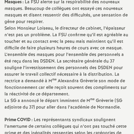
Masques :
La FSU alerte sur la respirabilité des nouveaux
masques. Beaucoup de collègues ont essayé ces nouveaux
o
masques et disent ressentir des difficultés, une sensation de
gêne pour respirer.
u
Selon Monsieur Loiseau, le directeur de cabinet, l’épaisseur
n’est pas un problème. La FSU confirme qu’il est agréable au
r
toucher et au contact avec la peau mais maintient qu’il est
difficile de faire plusieurs heures de cours avec ce masque.
L’ensemble des masques pour l’ensemble des personnels a
s
été reçu dans les DSDEN. La secrétaire générale du 37
souligne l’investissement des personnels des DSDEN pour
assurer le travail collectif nécessaire à la distribution. La
me
rectrice a demandé à M
Alexandra Grèverie son mode de
fonctionnement car elle reçoit souvent des compliments sur
la réactivité de ce département.
me
La SG a annoncé le départ imminent de M
Grèverie (SG
adjointe du 37) pour aller dans l’académie de Normandie.
Prime COVID :
Les représentants syndicaux soulignent
l’amertume de certains collègues qui n’ont pas touché cette
prime et des inégalités ressenties selon les catégories de