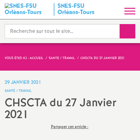
SNES-FSU
S
Orléans-Tours
y
Reche
n
d
VOUS ÊTES ICI :
ACCUEIL
SANTÉ / TRAVAIL
CHSCTA DU 27 JANVIER 2021
i
29 JANVIER 2021
c
SANTÉ / TRAVAIL
CHSCTA du 27 Janvier
a
2021
t
Partager cet article :
N