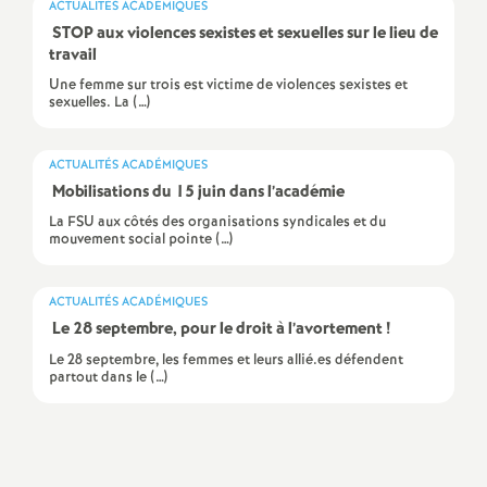
ACTUALITÉS ACADÉMIQUES
a
STOP aux violences sexistes et sexuelles sur le lieu de
travail
Une femme sur trois est victime de violences sexistes et
t
sexuelles. La (…)
i
ACTUALITÉS ACADÉMIQUES
Mobilisations du 15 juin dans l’académie
o
La FSU aux côtés des organisations syndicales et du
mouvement social pointe (…)
n
ACTUALITÉS ACADÉMIQUES
a
Le 28 septembre, pour le droit à l’avortement
!
Le 28 septembre, les femmes et leurs allié.es défendent
l
partout dans le (…)
d