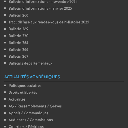
e
Bulletin d’informations - novembre 2024
Bulletin d’informations - janvier 2025
m
Bulletin 268
Tract diffusé aux rendez-vous de l’Histoire 2025
e
Bulletin 269
Bulletin 270
Bulletin 265
n
Bulletin 266
Bulletin 267
t
Bulletins départementaux
s
ACTUALITÉS ACADÉMIQUES
Politiques scolaires
d
Droits et libertés
Actualités
e
AG / Rassemblements / Grèves
Appels / Communiqués
S
Audiences / Commissions
Courriers / Pétitions