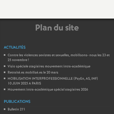
e
s
E
Plan du site
n
ACTUALITÉS
s
Contre les violences sexistes et sexuelles, mobilisons- nous les 23 et
25 novembre
!
e
Visio spéciale stagiaires mouvement intra-académique
Retraité.es mobilisé.es le 20 mars
i
MOBILISATION INTERPROFESSIONNELLE (PsyEn, AS, INF)
10 JUIN 2025 A PARIS
g
Mouvement intra-académique spécial stagiaires 2026
n
PUBLICATIONS
Bulletin 271