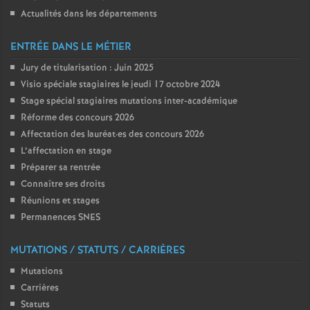
e
Actualités dans les départements
c
ENTRÉE DANS LE MÉTIER
Jury de titularisation : Juin 2025
o
Visio spéciale stagiaires le jeudi 17 octobre 2024
Stage spécial stagiaires mutations inter-académique
n
Réforme des concours 2026
Affectation des lauréat
·
es des concours 2026
d
L’affectation en stage
Préparer sa rentrée
d
Connaître ses droits
Réunions et stages
Permanences SNES
e
MUTATIONS / STATUTS / CARRIÈRES
g
Mutations
Carrières
r
Statuts