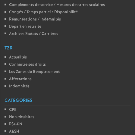
Compléments de service / Mesures de cartes scolaires
é
Congés / Temps partiel / Disponibilité
Rémunérations / Indemnités
O
Départ en retraite
Archives Statuts / Carrières
r
TZR
l
Actualités
Connaître ses droits
é
Les Zones de Remplacement
Affectations
a
Indemnités
n
CATÉGORIES
CPE
s
Non-titulaires
PSY-EN
T
AESH