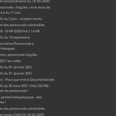
r
A extraordinaire du 18-05-2020
rsonnels «
fragiles
» et le mois de
é
AJ du 17 juin
A du 3 juin : compte-rendu
O
e des personnels vulnérables
A 10-09-2020/MAJ 16/09
r
A du 10 septembre
sanitaire/Personnels à
e/Masques
l
tion personnels fragiles
HSCT en vidéo
é
A du 07 Janvier 2021
A du 27 Janvier 2021
a
on : Pour que vive la Sécurité Sociale
 du 30 mars 2021 (MAJ 02/04) :
n
er les personnels
!
partiel thérapeutique : des
ées
!
s
e des personnels vulnérables
e rendu CHSCTA 22-03-2022