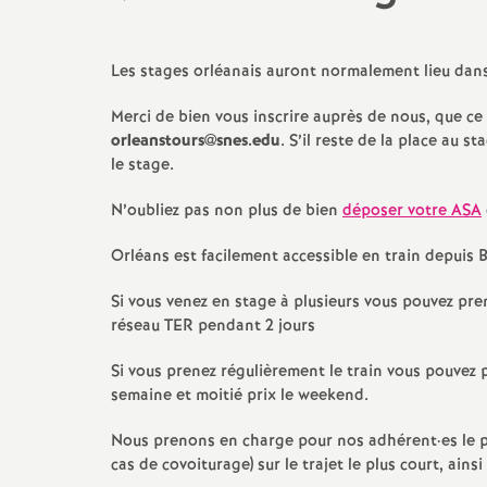
AG / Rassemblements /
Réunions et stages
Compléments de
Grèves
Mesures de cart
Permanences SNES
Les stages orléanais auront normalement lieu dans 
Appels / Communiqués
Congés / Temps 
Disponibilité
Merci de bien vous inscrire auprès de nous, que ce 
Audiences / Commissions
orleanstours@snes.edu
. S’il reste de la place au 
Rémunérations
le stage.
Courriers / Pétitions
N’oubliez pas non plus de bien
déposer votre ASA
Départ en retra
Actualités dans les
Orléans est facilement accessible en train depuis 
départements
Archives Statut
Si vous venez en stage à plusieurs vous pouvez pr
réseau TER pendant 2 jours
Si vous prenez régulièrement le train vous pouvez 
semaine et moitié prix le weekend.
Nous prenons en charge pour nos adhérent
·
es le 
cas de covoiturage) sur le trajet le plus court, ains