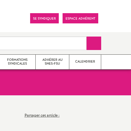
SE SYNDIQUER
ESPACE ADHÉRENT
Recherche sur le 
FORMATIONS
ADHÉRER AU
CALENDRIER
SYNDICALES
SNES-FSU
s
s syndicaux antérieurs
ations 2025-2026
Partager cet article :