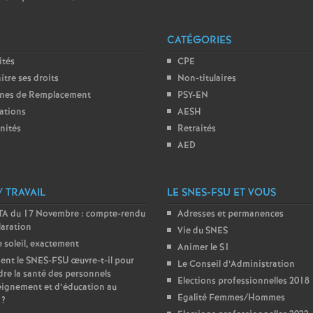
e
CATÉGORIES
m
ités
CPE
tre ses droits
Non-titulaires
e
ones de Remplacement
PSY-EN
ations
AESH
n
nités
Retraités
AED
t
s
/ TRAVAIL
LE SNES-FSU ET VOUS
A du 17 Novembre : compte-rendu
Adresses et permanences
d
laration
Vie du SNES
e soleil, exactement
Animer le S1
nt le SNES-FSU œuvre-t-il pour
e
Le Conseil d’Administration
re la santé des personnels
Elections professionnelles 2018
ignement et d’éducation au
S
Egalité Femmes/Hommes
?