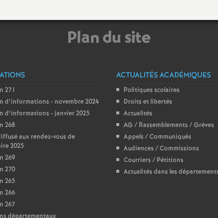
e
s
Plan du site
E
ATIONS
ACTUALITÉS ACADÉMIQUES
n
in 271
Politiques scolaires
in d’informations - novembre 2024
Droits et libertés
s
in d’informations - janvier 2025
Actualités
in 268
AG / Rassemblements / Grèves
e
diffusé aux rendez-vous de
Appels / Communiqués
oire 2025
Audiences / Commissions
i
in 269
Courriers / Pétitions
in 270
Actualités dans les département
g
in 265
in 266
n
in 267
ins départementaux