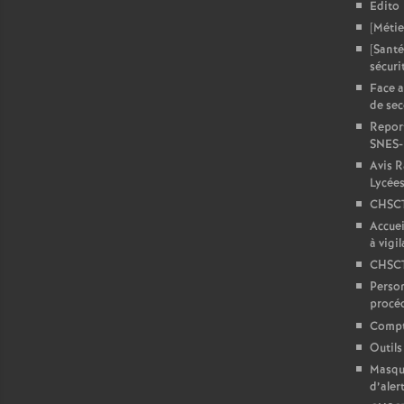
Edito
[Métie
[Santé
sécuri
Face a
de sec
Report
SNES
Avis 
Lycée
CHSCTA
Accuei
à vigi
CHSCT
Person
procé
Compt
Outils
Masque
d’aler