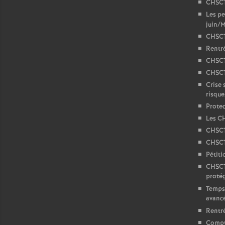
CHSCT
Les pe
juin/M
CHSCT
Rentré
CHSCT
CHSCT
Crise 
risqu
Protec
Les C
CHSCT
CHSCT
Pétiti
CHSCTA
protég
Temps 
avanc
Rentré
Compt