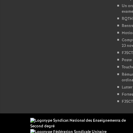
Un or
exam
RQTH :
Rentré
Motion
Compt
23 no
F3SCT
Poste
Touche
Rémun
ordina
Lutter
Fortes
F3SCT 