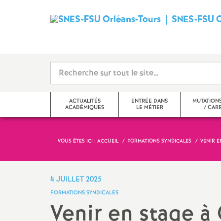
SNES-FSU O
ACTUALITÉS
ENTRÉE DANS
MUTATIONS
ACADÉMIQUES
LE MÉTIER
/ CAR
VOUS ÊTES ICI :
ACCUEIL
FORMATIONS SYNDICALES
VENIR E
Politiques scolaires
L’affectation en stage
Mutations
Droits et libertés
Préparer sa rentrée
Carrières
4 JUILLET 2025
FORMATIONS SYNDICALES
Actualités
Connaître ses droits
Statuts
Venir en stage à