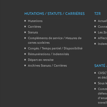
MUTATIONS / STATUTS / CARRIÈRES
TZR
Mutations
Actual
Carrières
Connaî
Statuts
Les Z
Compléments de service / Mesures de
Affect
cartes scolaires
Indem
Congés / Temps partiel / Disponibilité
Rémunérations / Indemnités
Départ en retraite
SANTÉ 
Archives Statuts / Carrières
CHSCT
et déc
Sous l
Comme
défend
d’ense
travail