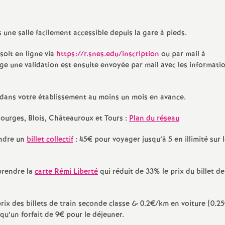
N
 service /
Affectations
AESH
Le Conseil d’Administra
es scolaires
a
Indemnités
Retraités
Elections professionnell
une salle facilement accessible depuis la gare à pieds.
partiel /
2018
t
soit en ligne via
https://r.snes.edu/inscription
ou par mail à
AED
Egalité Femmes/Homme
stage une validation est ensuite envoyée par mail avec les informati
 / Indemnités
i
Elections professionnell
dans votre établissement au moins un mois en avance.
ite
2022
o
Bourges, Blois, Châteauroux et Tours :
Plan du réseau
s / Carrières
Publications
n
endre un
billet collectif
: 45€ pour voyager jusqu’à 5 en illimité sur 
a
prendre la
carte Rémi Liberté
qui réduit de 33% le prix du billet d
l
prix des billets de train seconde classe & 0.2€/km en voiture (0.2
d
i qu’un forfait de 9€ pour le déjeuner.