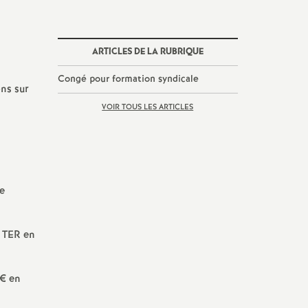
tion
es
ARTICLES DE LA RUBRIQUE
Congé pour formation syndicale
s
ons sur
VOIR TOUS LES ARTICLES
es
le
e TER en
5€ en