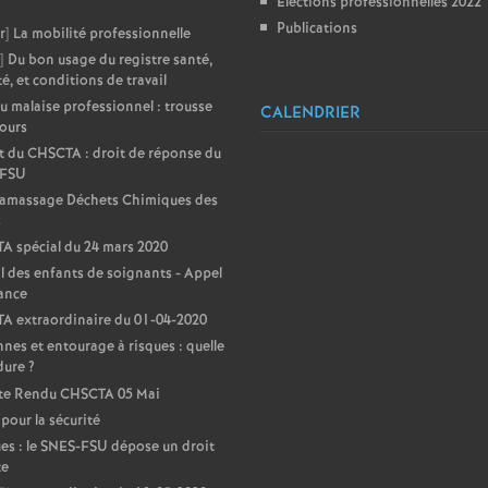
Elections professionnelles 2022
Publications
e
r] La mobilité professionnelle
] Du bon usage du registre santé,
té, et conditions de travail
c
u malaise professionnel : trousse
CALENDRIER
ours
o
 du CHSCTA : droit de réponse du
-FSU
n
Ramassage Déchets Chimiques des
s
 spécial du 24 mars 2020
d
l des enfants de soignants - Appel
lance
d
A extraordinaire du 01-04-2020
nes et entourage à risques : quelle
e
dure
?
e Rendu CHSCTA 05 Mai
 pour la sécurité
g
s : le SNES-FSU dépose un droit
te