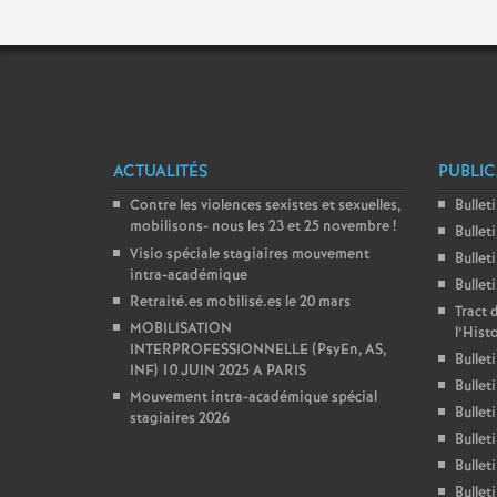
ACTUALITÉS
PUBLIC
Contre les violences sexistes et sexuelles,
Bullet
mobilisons- nous les 23 et 25 novembre
!
Bullet
Visio spéciale stagiaires mouvement
Bullet
intra-académique
Bullet
Retraité.es mobilisé.es le 20 mars
Tract 
MOBILISATION
l’Hist
INTERPROFESSIONNELLE (PsyEn, AS,
Bullet
INF) 10 JUIN 2025 A PARIS
Bullet
Mouvement intra-académique spécial
Bullet
stagiaires 2026
Bullet
Bullet
Bullet