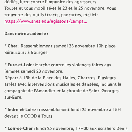
e
dédiés, lutte contre l’impunité des agresseurs.
Toutes et tous mobilisé
·
es le 23 et le 25 novembre. Vous
trouverez des outils (tracts, pancartes, etc) ici :
m
https://www.snes.edu/agissons/campa...
e
Dans notre académie :
n
* Cher :
Rassemblement samedi 23 novembre 10h place
Séraucourt à Bourges.
t
* Eure-et-Loir :
Marche contre les violences faites aux
femmes samedi 23 novembre.
s
Départ à 15h de la Place des Halles, Chartres. Plusieurs
arrêts avec interventions musicales et dansées, incluant la
d
compagnie de l’Amandier et la chorale de Saint-Georges-
sur-Eure.
e
* Indre-et-Loire :
rassemblement lundi 25 novembre à 18H
devant le CCOD à Tours
S
* Loir-et-Cher :
lundi 25 novembre, 17H30 aux escaliers Denis