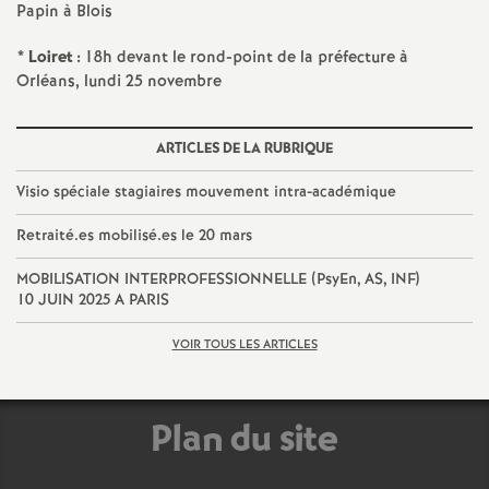
Papin à Blois
e
* Loiret :
18h devant le rond-point de la préfecture à
c
Orléans, lundi 25 novembre
o
ARTICLES DE LA RUBRIQUE
n
Visio spéciale stagiaires mouvement intra-académique
d
Retraité.es mobilisé.es le 20 mars
MOBILISATION INTERPROFESSIONNELLE (PsyEn, AS, INF)
d
10 JUIN 2025 A PARIS
e
VOIR TOUS LES ARTICLES
g
Plan du site
r