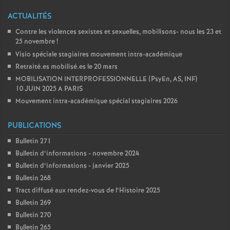
é
ACTUALITÉS
Contre les violences sexistes et sexuelles, mobilisons- nous les 23 et
O
25 novembre
!
Visio spéciale stagiaires mouvement intra-académique
r
Retraité.es mobilisé.es le 20 mars
MOBILISATION INTERPROFESSIONNELLE (PsyEn, AS, INF)
10 JUIN 2025 A PARIS
l
Mouvement intra-académique spécial stagiaires 2026
é
PUBLICATIONS
Bulletin 271
a
Bulletin d’informations - novembre 2024
Bulletin d’informations - janvier 2025
n
Bulletin 268
Tract diffusé aux rendez-vous de l’Histoire 2025
s
Bulletin 269
Bulletin 270
T
Bulletin 265