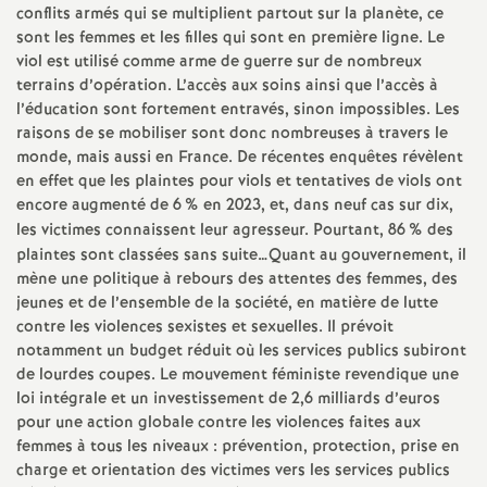
e
conflits armés qui se multiplient partout sur la planète, ce
sont les femmes et les filles qui sont en première ligne. Le
s
viol est utilisé comme arme de guerre sur de nombreux
terrains d’opération. L’accès aux soins ainsi que l’accès à
E
l’éducation sont fortement entravés, sinon impossibles. Les
raisons de se mobiliser sont donc nombreuses à travers le
n
monde, mais aussi en France. De récentes enquêtes révèlent
en effet que les plaintes pour viols et tentatives de viols ont
encore augmenté de 6
% en 2023, et, dans neuf cas sur dix,
s
les victimes connaissent leur agresseur. Pourtant, 86
% des
plaintes sont classées sans suite…Quant au gouvernement, il
e
mène une politique à rebours des attentes des femmes, des
jeunes et de l’ensemble de la société, en matière de lutte
i
contre les violences sexistes et sexuelles. Il prévoit
notamment un budget réduit où les services publics subiront
de lourdes coupes. Le mouvement féministe revendique une
g
loi intégrale et un investissement de 2,6 milliards d’euros
pour une action globale contre les violences faites aux
n
femmes à tous les niveaux : prévention, protection, prise en
charge et orientation des victimes vers les services publics