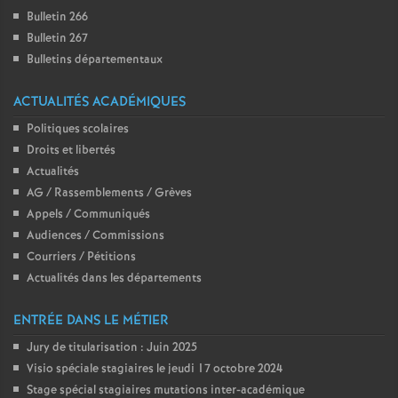
Bulletin 266
o
Bulletin 267
Bulletins départementaux
u
ACTUALITÉS ACADÉMIQUES
r
Politiques scolaires
Droits et libertés
s
Actualités
AG / Rassemblements / Grèves
Appels / Communiqués
Audiences / Commissions
Courriers / Pétitions
Actualités dans les départements
ENTRÉE DANS LE MÉTIER
Jury de titularisation : Juin 2025
Visio spéciale stagiaires le jeudi 17 octobre 2024
Stage spécial stagiaires mutations inter-académique