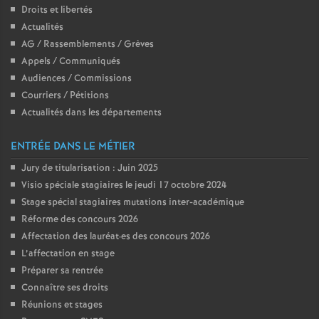
e
Droits et libertés
Actualités
c
AG / Rassemblements / Grèves
Appels / Communiqués
Audiences / Commissions
o
Courriers / Pétitions
Actualités dans les départements
n
ENTRÉE DANS LE MÉTIER
d
Jury de titularisation : Juin 2025
Visio spéciale stagiaires le jeudi 17 octobre 2024
d
Stage spécial stagiaires mutations inter-académique
Réforme des concours 2026
e
Affectation des lauréat
·
es des concours 2026
L’affectation en stage
g
Préparer sa rentrée
Connaître ses droits
r
Réunions et stages