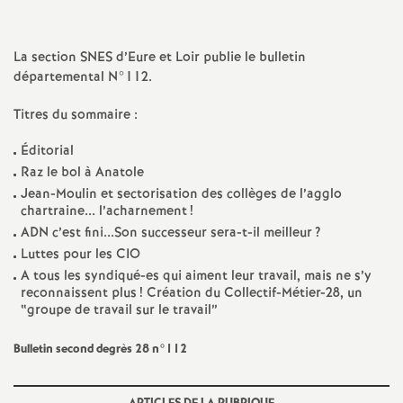
a
La section SNES d’Eure et Loir publie le bulletin
t
départemental N°112.
Titres du sommaire :
i
Éditorial
o
Raz le bol à Anatole
Jean-Moulin et sectorisation des collèges de l’agglo
n
chartraine... l’acharnement
!
ADN c’est fini...Son successeur sera-t-il meilleur
?
Luttes pour les CIO
a
A tous les syndiqué-es qui aiment leur travail, mais ne s’y
reconnaissent plus
! Création du Collectif-Métier-28, un
l
“groupe de travail sur le travail”
d
Bulletin second degrès 28 n°112