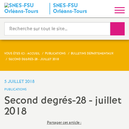
SNES-FSU
S
Orléans-Tours
y
Reche
n
d
VOUS ÊTES ICI :
ACCUEIL
PUBLICATIONS
BULLETINS DÉPARTEMENTAUX
SECOND DEGRÉS-28 - JUILLET 2018
i
c
5 JUILLET 2018
PUBLICATIONS
a
Second degrés-28 - juillet
2018
t
N
Partager cet article :