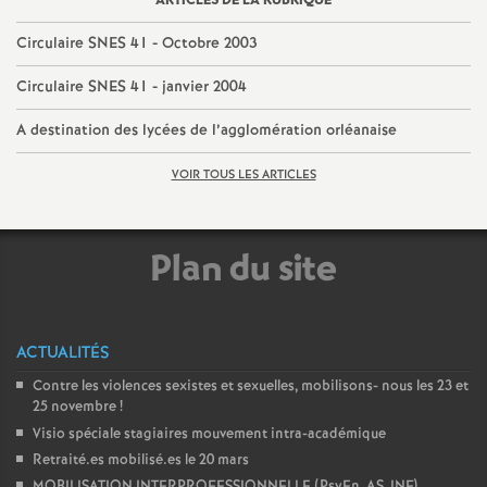
e
ARTICLES DE LA RUBRIQUE
s
Circulaire SNES 41 - Octobre 2003
Circulaire SNES 41 - janvier 2004
E
A destination des lycées de l’agglomération orléanaise
n
VOIR TOUS LES ARTICLES
s
Plan du site
e
i
ACTUALITÉS
g
Contre les violences sexistes et sexuelles, mobilisons- nous les 23 et
25 novembre
!
n
Visio spéciale stagiaires mouvement intra-académique
Retraité.es mobilisé.es le 20 mars
MOBILISATION INTERPROFESSIONNELLE (PsyEn, AS, INF)