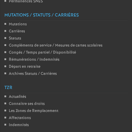
Permanences SNES
é
MUTATIONS / STATUTS / CARRIÈRES
O
Mutations
Carrières
r
Statuts
Compléments de service / Mesures de cartes scolaires
l
Congés / Temps partiel / Disponibilité
Rémunérations / Indemnités
é
Départ en retraite
Archives Statuts / Carrières
a
TZR
n
Actualités
Connaître ses droits
Les Zones de Remplacement
s
Affectations
Indemnités
T