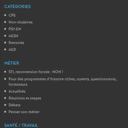
CATÉGORIES
o
CPE
Non-titulaires
u
PSY-EN
AESH
r
Retraités
AED
s
MÉTIER
STI, reconversion forcée : NON
!
Pour des programmes d’histoire riches, ouverts, questionnants,
formateurs
Actualités
Réunions et stages
Débats
Penser son métier
SANTÉ / TRAVAIL