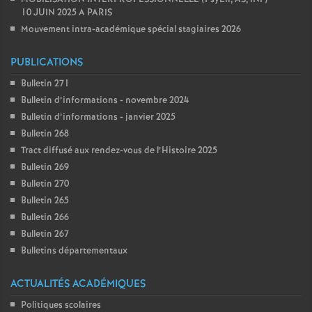
e
10 JUIN 2025 A PARIS
Mouvement intra-académique spécial stagiaires 2026
m
PUBLICATIONS
e
Bulletin 271
Bulletin d’informations - novembre 2024
n
Bulletin d’informations - janvier 2025
Bulletin 268
t
Tract diffusé aux rendez-vous de l’Histoire 2025
Bulletin 269
s
Bulletin 270
Bulletin 265
d
Bulletin 266
Bulletin 267
e
Bulletins départementaux
ACTUALITÉS ACADÉMIQUES
S
Politiques scolaires