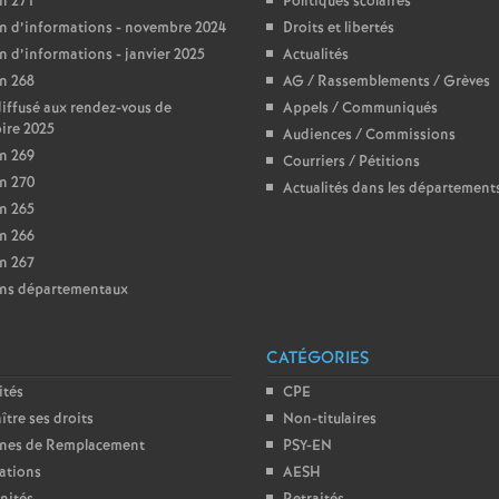
in 271
Politiques scolaires
e
in d’informations - novembre 2024
Droits et libertés
in d’informations - janvier 2025
Actualités
s
in 268
AG / Rassemblements / Grèves
diffusé aux rendez-vous de
Appels / Communiqués
E
oire 2025
Audiences / Commissions
in 269
Courriers / Pétitions
n
in 270
Actualités dans les département
in 265
s
in 266
in 267
ins départementaux
e
i
CATÉGORIES
ités
CPE
g
tre ses droits
Non-titulaires
ones de Remplacement
PSY-EN
n
ations
AESH