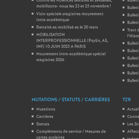
Contre les violences sexistes et sexuelles,
Bullet
mobilisons- nous les 23 et 25 novembre
!
Bullet
Visio spéciale stagiaires mouvement
Bullet
intra-académique
Bullet
Retraité.es mobilisé.es le 20 mars
Tract 
MOBILISATION
l’Hist
INTERPROFESSIONNELLE (PsyEn, AS,
Bullet
INF) 10 JUIN 2025 A PARIS
Bullet
Mouvement intra-académique spécial
Bullet
stagiaires 2026
Bullet
Bullet
Bullet
MUTATIONS / STATUTS / CARRIÈRES
TZR
Mutations
Actual
Carrières
Connaî
Statuts
Les Z
Compléments de service / Mesures de
Affect
cartes scolaires