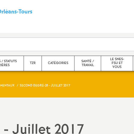
rléans-Tours
S
y
n
d
LE SNES-
 / STATUTS
SANTÉ /
TZR
CATÉGORIES
FSU ET
RIÈRES
TRAVAIL
VOUS
i
EMENTAUX
SECOND DEGRÉ-28 - JUILLET 2017
c
Actualités
CPE
Adresses et permanence
Stage
a
Connaître ses droits
Non-titulaires
Vie du SNES
Form
t
Les Zones de Remplacement
PSY-EN
Animer le S1
- Juillet 2017