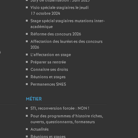
Jury de titularisation : Juin 2025
Visio spéciale stagiaires le jeudi
17 octobre 2024
Stage spécial stagiaires mutations inter-
académique
Réforme des concours 2026
Affectation des lauréat
·
es des concours
2026
s
L’affectation en stage
Préparer sa rentrée
Connaître ses droits
Réunions et stages
Permanences SNES
MÉTIER
STI, reconversion forcée : NON
!
Pour des programmes d’histoire riches,
ouverts, questionnants, formateurs
Actualités
Réunions et stages