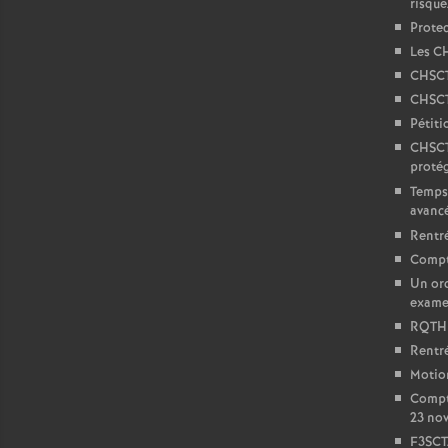
risqu
Protec
Les C
CHSCT
CHSCT
Pétiti
CHSCTA
protég
Temps 
avanc
Rentré
Compt
Un or
exam
RQTH :
Rentré
Motion
Compt
23 no
F3SCT