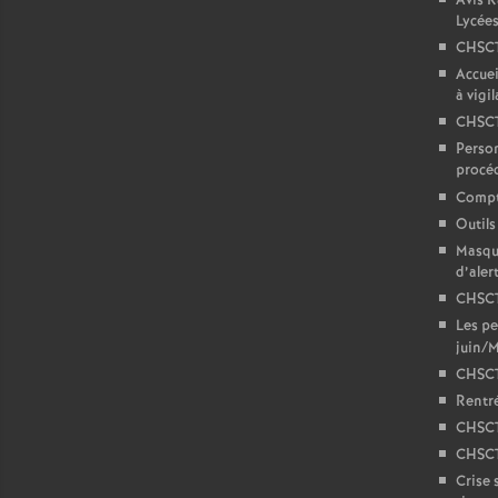
Avis 
Lycée
CHSCTA
Accuei
à vigi
CHSCT
Person
procé
Compt
Outils
Masque
d’aler
CHSCT
Les pe
juin/M
CHSCT
Rentré
CHSCT
CHSCT
Crise 