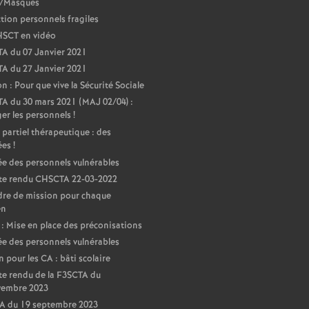
r
e/Masques
tion personnels fragiles
é
HSCT en vidéo
A du 07 Janvier 2021
O
A du 27 Janvier 2021
on : Pour que vive la Sécurité Sociale
r
 du 30 mars 2021 (MAJ 02/04) :
er les personnels
!
partiel thérapeutique : des
l
ées
!
e des personnels vulnérables
é
e rendu CHSCTA 22-03-2022
dre de mission pour chaque
a
en
 Mise en place des préconisations
n
e des personnels vulnérables
 pour les CA : bâti scolaire
s
e rendu de la F3SCTA du
vembre 2023
A du 19 septembre 2023