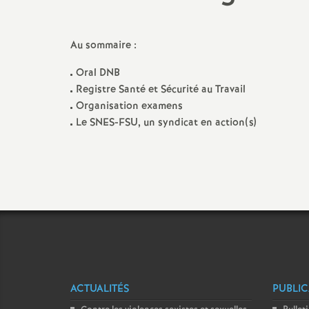
AG / Rassemblements /
Réunions et stages
Compléments de
Grèves
Mesures de cart
Permanences SNES
Au sommaire :
Appels / Communiqués
Congés / Temps 
Disponibilité
Oral DNB
Audiences / Commissions
Registre Santé et Sécurité au Travail
Rémunérations
Organisation examens
Le SNES-FSU, un syndicat en action(s)
Courriers / Pétitions
Départ en retra
Actualités dans les
départements
Archives Statut
ACTUALITÉS
PUBLIC