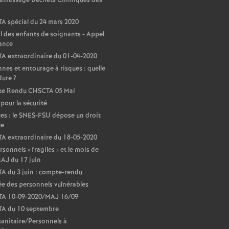
Ramassage Déchets Chimiques des
s
e
 spécial du 24 mars 2020
l des enfants de soignants - Appel
c
lance
A extraordinaire du 01-04-2020
o
nes et entourage à risques : quelle
dure
?
e Rendu CHSCTA 05 Mai
n
 pour la sécurité
s : le SNES-FSU dépose un droit
d
te
A extraordinaire du 18-05-2020
d
rsonnels «
fragiles
» et le mois de
AJ du 17 juin
e
A du 3 juin : compte-rendu
e des personnels vulnérables
A 10-09-2020/MAJ 16/09
g
A du 10 septembre
sanitaire/Personnels à