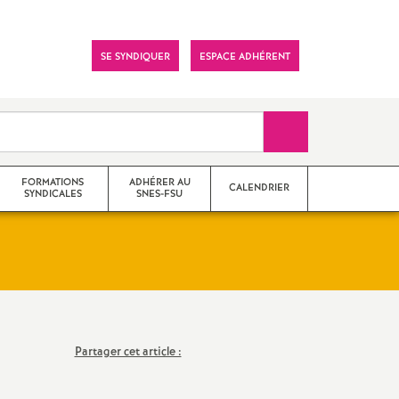
SE SYNDIQUER
ESPACE ADHÉRENT
Recherche sur le 
FORMATIONS
ADHÉRER AU
CALENDRIER
SYNDICALES
SNES-FSU
s
s syndicaux antérieurs
ations 2025-2026
Partager cet article :