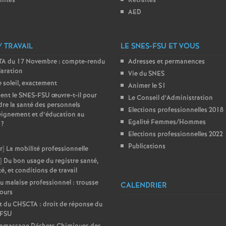
nités
Retraités
e
AED
m
/ TRAVAIL
LE SNES-FSU ET VOUS
e
A du 17 Novembre : compte-rendu
Adresses et permanences
laration
Vie du SNES
e soleil, exactement
Animer le S1
n
nt le SNES-FSU œuvre-t-il pour
Le Conseil d’Administration
re la santé des personnels
Elections professionnelles 2018
t
ignement et d’éducation au
Egalité Femmes/Hommes
?
Elections professionnelles 2022
s
Publications
r] La mobilité professionnelle
] Du bon usage du registre santé,
d
té, et conditions de travail
u malaise professionnel : trousse
CALENDRIER
e
ours
 du CHSCTA : droit de réponse du
-FSU
S