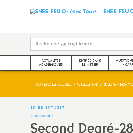
SNES-FSU O
ACTUALITÉS
ENTRÉE DANS
MUTATIONS
ACADÉMIQUES
LE MÉTIER
/ CAR
VOUS ÊTES ICI :
ACCUEIL
PUBLICATIONS
BULLETINS DÉPART
Politiques scolaires
L’affectation en stage
Mutations
Droits et libertés
Préparer sa rentrée
Carrières
10 JUILLET 2017
PUBLICATIONS
Actualités
Connaître ses droits
Statuts
Second Degré-28 