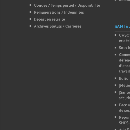
Indem
Congés / Temps partiel / Disponibilité
Rémunérations / Indemnités
Départ en retraite
SANTÉ 
Archives Statuts / Carrières
CHSCT
et déc
Sous l
Comme
défend
d’ense
travail
Edito
[Métie
[Santé
sécuri
Face a
de sec
Report
SNES