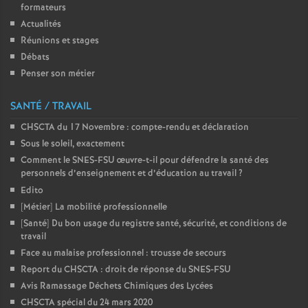
formateurs
o
Actualités
Réunions et stages
u
Débats
Penser son métier
r
SANTÉ / TRAVAIL
s
CHSCTA du 17 Novembre : compte-rendu et déclaration
Sous le soleil, exactement
Comment le SNES-FSU œuvre-t-il pour défendre la santé des
personnels d’enseignement et d’éducation au travail
?
Edito
[Métier] La mobilité professionnelle
[Santé] Du bon usage du registre santé, sécurité, et conditions de
travail
Face au malaise professionnel : trousse de secours
Report du CHSCTA : droit de réponse du SNES-FSU
Avis Ramassage Déchets Chimiques des Lycées
CHSCTA spécial du 24 mars 2020