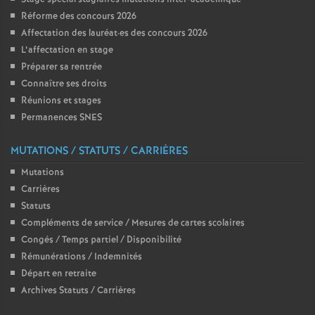
e
Réforme des concours 2026
Affectation des lauréat
·
es des concours 2026
c
L’affectation en stage
Préparer sa rentrée
o
Connaître ses droits
Réunions et stages
n
Permanences SNES
MUTATIONS / STATUTS / CARRIÈRES
d
Mutations
d
Carrières
Statuts
e
Compléments de service / Mesures de cartes scolaires
Congés / Temps partiel / Disponibilité
Rémunérations / Indemnités
g
Départ en retraite
Archives Statuts / Carrières
r