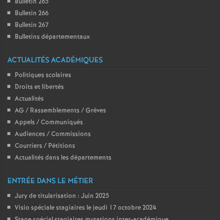
e
Bulletin 265
Bulletin 266
m
Bulletin 267
Bulletins départementaux
e
ACTUALITÉS ACADÉMIQUES
n
Politiques scolaires
Droits et libertés
Actualités
t
AG / Rassemblements / Grèves
Appels / Communiqués
s
Audiences / Commissions
Courriers / Pétitions
d
Actualités dans les départements
e
ENTRÉE DANS LE MÉTIER
Jury de titularisation : Juin 2025
S
Visio spéciale stagiaires le jeudi 17 octobre 2024
Stage spécial stagiaires mutations inter-académique