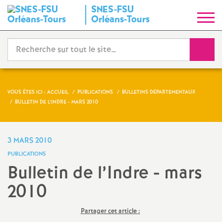
SNES-FSU
S
Orléans-Tours
y
Reche
n
d
VOUS ÊTES ICI :
ACCUEIL
PUBLICATIONS
BULLETINS DÉPARTEMENTAUX
BULLETIN DE L’INDRE - MARS 2010
i
c
3 MARS 2010
PUBLICATIONS
a
Bulletin de l’Indre - mars
2010
t
N
Partager cet article :