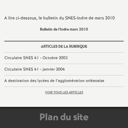
a
A lire ci-dessous, le bulletin du SNES-Indre de mars 2010
t
Bulletin de l’Indre mars 2010
i
ARTICLES DE LA RUBRIQUE
o
Circulaire SNES 41 - Octobre 2003
n
Circulaire SNES 41 - janvier 2004
A destination des lycées de l’agglomération orléanaise
a
VOIR TOUS LES ARTICLES
l
d
Plan du site