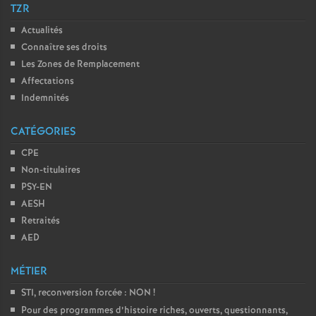
TZR
é
Actualités
Connaître ses droits
O
Les Zones de Remplacement
Affectations
r
Indemnités
l
CATÉGORIES
CPE
é
Non-titulaires
PSY-EN
a
AESH
Retraités
n
AED
s
MÉTIER
STI, reconversion forcée : NON
!
T
Pour des programmes d’histoire riches, ouverts, questionnants,