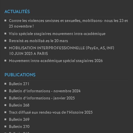
e
ACTUALITÉS
s
Contre les violences sexistes et sexuelles, mobilisons- nous les 23 et
25 novembre
!
E
Visio spéciale stagiaires mouvement intra-académique
Retraité.es mobilisé.es le 20 mars
n
MOBILISATION INTERPROFESSIONNELLE (PsyEn, AS, INF)
10 JUIN 2025 A PARIS
s
Mouvement intra-académique spécial stagiaires 2026
e
PUBLICATIONS
Bulletin 271
i
Bulletin d’informations - novembre 2024
Bulletin d’informations - janvier 2025
g
Bulletin 268
Tract diffusé aux rendez-vous de l’Histoire 2025
n
Bulletin 269
Bulletin 270