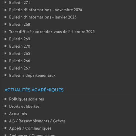
e
Bulletin 271
Bulletin d’informations - novembre 2024
m
Bulletin d’informations - janvier 2025
Bulletin 268
e
Tract diffusé aux rendez-vous de l’Histoire 2025
Bulletin 269
n
Bulletin 270
Bulletin 265
Bulletin 266
t
Bulletin 267
Bulletins départementaux
s
ACTUALITÉS ACADÉMIQUES
d
Politiques scolaires
Droits et libertés
e
Actualités
AG / Rassemblements / Grèves
S
Appels / Communiqués
Audiences / Commissions