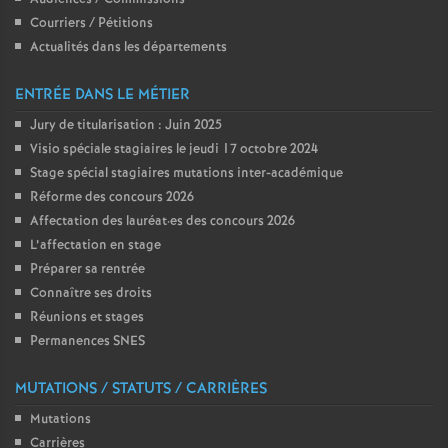
e
Courriers / Pétitions
Actualités dans les départements
c
ENTRÉE DANS LE MÉTIER
o
Jury de titularisation : Juin 2025
Visio spéciale stagiaires le jeudi 17 octobre 2024
n
Stage spécial stagiaires mutations inter-académique
Réforme des concours 2026
d
Affectation des lauréat
·
es des concours 2026
L’affectation en stage
d
Préparer sa rentrée
Connaître ses droits
e
Réunions et stages
Permanences SNES
g
MUTATIONS / STATUTS / CARRIÈRES
r
Mutations
Carrières