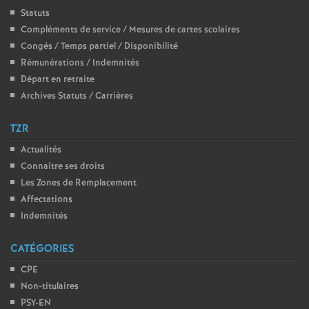
Statuts
é
Compléments de service / Mesures de cartes scolaires
Congés / Temps partiel / Disponibilité
O
Rémunérations / Indemnités
Départ en retraite
r
Archives Statuts / Carrières
l
TZR
Actualités
é
Connaître ses droits
Les Zones de Remplacement
a
Affectations
Indemnités
n
CATÉGORIES
s
CPE
Non-titulaires
T
PSY-EN