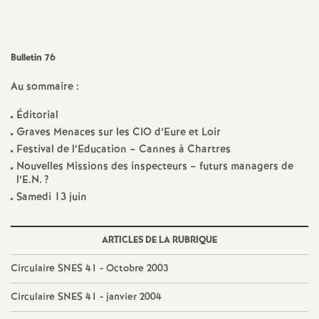
a
t
Bulletin 76
Au sommaire :
i
Éditorial
o
Graves Menaces sur les CIO d’Eure et Loir
Festival de l’Education – Cannes à Chartres
n
Nouvelles Missions des inspecteurs – futurs managers de
l’E.N.
?
Samedi 13 juin
a
l
ARTICLES DE LA RUBRIQUE
Circulaire SNES 41 - Octobre 2003
d
Circulaire SNES 41 - janvier 2004