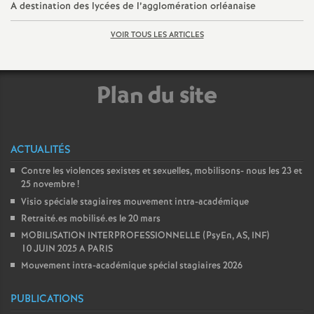
e
A destination des lycées de l’agglomération orléanaise
s
VOIR TOUS LES ARTICLES
E
Plan du site
n
s
ACTUALITÉS
e
Contre les violences sexistes et sexuelles, mobilisons- nous les 23 et
25 novembre
!
Visio spéciale stagiaires mouvement intra-académique
i
Retraité.es mobilisé.es le 20 mars
MOBILISATION INTERPROFESSIONNELLE (PsyEn, AS, INF)
g
10 JUIN 2025 A PARIS
Mouvement intra-académique spécial stagiaires 2026
n
PUBLICATIONS