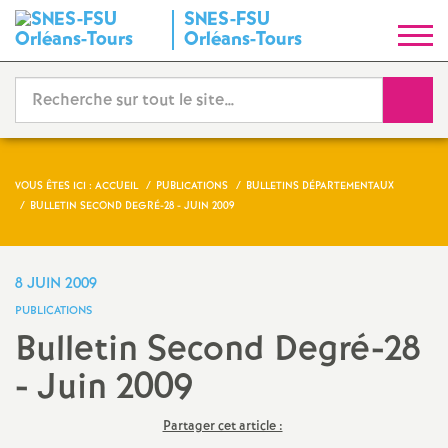
SNES-FSU
S
Orléans-Tours
y
Reche
n
d
VOUS ÊTES ICI :
ACCUEIL
PUBLICATIONS
BULLETINS DÉPARTEMENTAUX
BULLETIN SECOND DEGRÉ-28 - JUIN 2009
i
c
8 JUIN 2009
PUBLICATIONS
a
Bulletin Second Degré-28
- Juin 2009
t
N
Partager cet article :